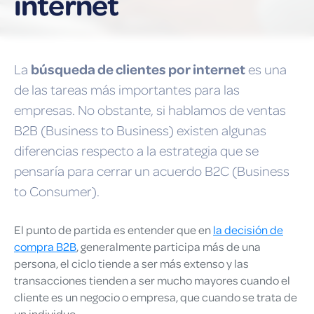
internet
búsqueda de clientes por internet
La
es una
de las tareas más importantes para las
empresas. No obstante, si hablamos de ventas
B2B (Business to Business) existen algunas
diferencias respecto a la estrategia que se
pensaría para cerrar un acuerdo B2C (Business
to Consumer).
El punto de partida es entender que en
la decisión de
compra B2B
, general
m
ente participa
m
ás de una
persona, el ciclo tiende a ser
m
ás extenso y las
transacciones tienden a ser
m
ucho
m
a
yores cuando el
cliente es un negocio o e
m
presa, que cuando se trata de
un individuo.