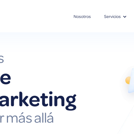
Nosotros
Servicios
Show 
s
de
arketing
r más allá