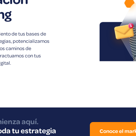
ng
ento de tus bases de
tegias, potencializamos
 los caminos de
eractuamos con tus
ital.
ienza aquí.
da tu estrategia
Conoce el mark