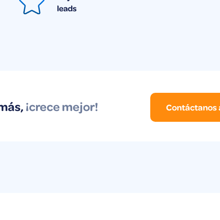
leads
 más,
¡crece mejor!
Contáctanos 