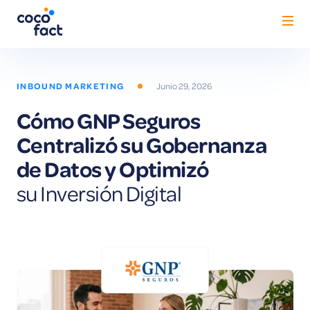
INBOUND MARKETING
Junio 29, 2026
Nosotros
Cómo GNP Seguros
Centralizó su Gobernanza
Servicios
Show submenu for S
de Datos y Optimizó
Casos de éxito
su Inversión Digital
Blog
Contacto